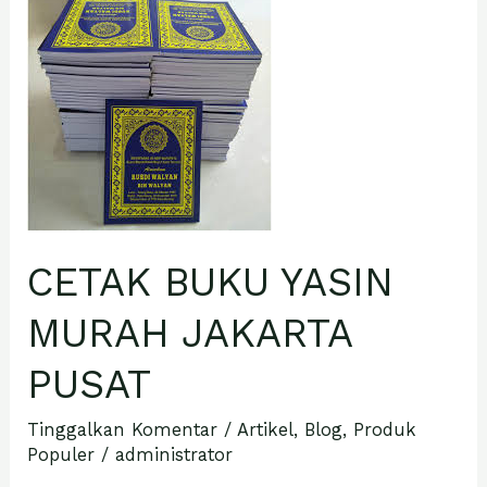
CETAK
BUKU
YASIN
MURAH
JAKARTA
PUSAT
CETAK BUKU YASIN
MURAH JAKARTA
PUSAT
Tinggalkan Komentar
/
Artikel
,
Blog
,
Produk
Populer
/
administrator